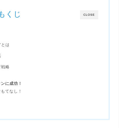
もくじ
CLOSE
アとは
話
営戦略
ウンに成功！
おもてなし！