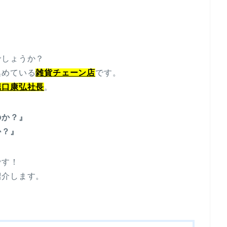
でしょうか？
集めている
雑貨チェーン店
です。
堀口康弘社長
。
のか？』
か？』
です！
紹介します。