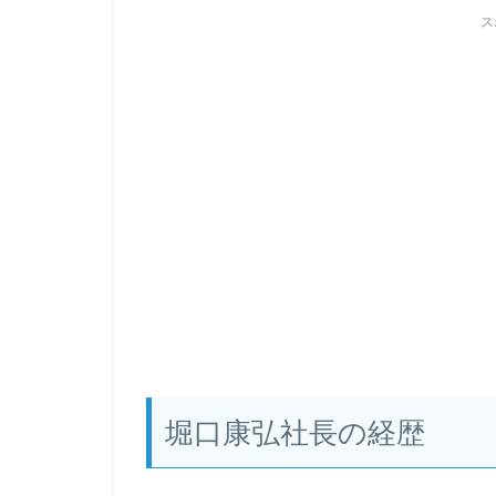
ス
堀口康弘社長の経歴