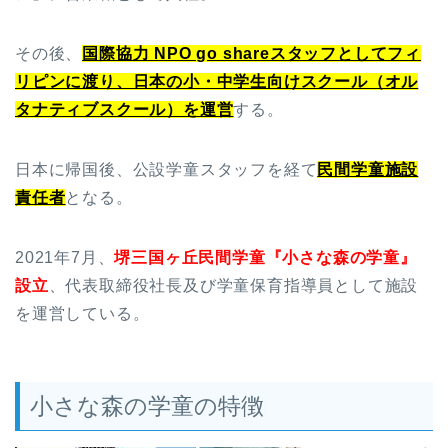
その後、
国際協力 NPO go shareスタッフとしてフィ
リピンに渡り、日本の小・中学生向けスクール（オル
タナティブスクール）を運営
する。
日本に帰国後、公設学童スタッフを経て
民間学童施設
責任者
となる。
2021年7月、
堺三国ヶ丘民間学童『小さな森の学童』
設立
、代表取締役社長及び学童保育指導員として施設
を運営している。
小さな森の学童の特徴