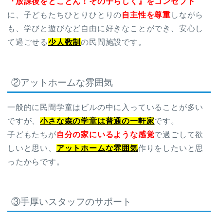
『放課後をとことん！その子らしく』をコンセプト
に、子どもたちひとり
ひとりの
自主性を尊重
しながら
も、学びと遊びなど自由に好きなことができ、
安心し
て過ごせる
少人数制
の民間施設です。
②アットホームな雰囲気
一般的に民間学童はビルの中に入っていることが多い
ですが、
小さな森の学童は普通の一軒家
です。
子どもたちが
自分の家にいるような感覚
で過ごして欲
しいと思い、
アットホームな雰囲気
作りをしたいと思
ったからです。
③手厚いスタッフのサポート