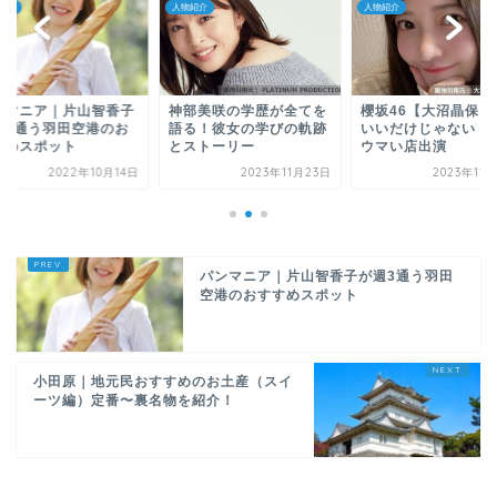
紹介
人物紹介
人物紹介
ンマニア｜片山智香子
神部美咲の学歴が全てを
櫻坂46【大沼晶保】
週3通う羽田空港のお
語る！彼女の学びの軌跡
いいだけじゃない！
すめスポット
とストーリー
ウマい店出演
2022年10月14日
2023年11月23日
2023年11
パンマニア｜片山智香子が週3通う羽田
空港のおすすめスポット
小田原｜地元民おすすめのお土産（スイ
ーツ編）定番〜裏名物を紹介！