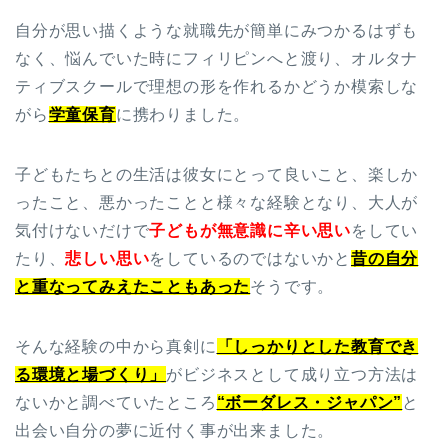
自分が思い描くような就職先が簡単にみつかるはずも
なく、悩んでいた時にフィリピンへと渡り、オルタナ
ティブスクールで理想の形を作れるかどうか模索しな
がら
学童保育
に携わりました。
子どもたちとの生活は彼女にとって良いこと、楽しか
ったこと、悪かったことと様々な経験となり、大人が
気付けないだけで
子どもが無意識に辛い思い
をしてい
たり、
悲しい思い
をしているのではないかと
昔の自分
と重なってみえたこともあった
そうです。
そんな経験の中から真剣に
「しっかりとした教育でき
る環境と場づくり」
がビジネスとして成り立つ方法は
ないかと調べていたところ
“ボーダレス・ジャパン”
と
出会い自分の夢に近付く事が出来ました。