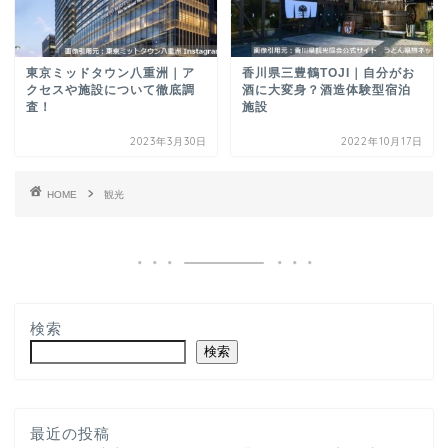
東京ミッドタウン八重洲｜ア
香川県三豊鶴TOJI｜自分がお
クセスや施設について徹底調
酒に大変身？酒造体験型宿泊
査！
施設
2023年3月30日
2022年10月17日
HOME
観光
検索
検索
最近の投稿