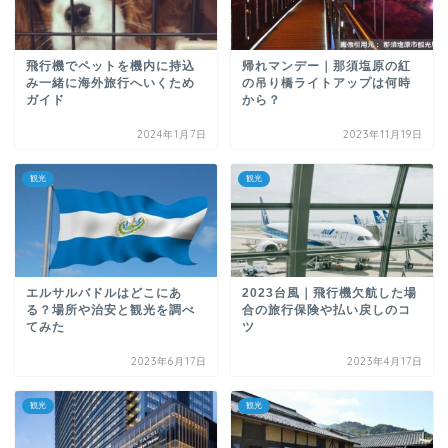
飛行機でペットを機内に持込
帰れマンデー｜那須塩原の紅
み一緒に海外旅行へいくため
の吊り橋ライトアップは何時
ガイド
から？
2024年1月7日
2023年11月19日
観光
観光
エルサルバドルはどこにあ
2023台風｜飛行機欠航した場
る？場所や治安と観光を調べ
合の旅行保険や払い戻しのコ
てみた
ツ
2023年6月17日
2023年4月17日
観光
観光