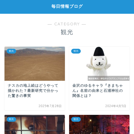
毎日情報ブログ
― CATEGORY ―
観光
観光
観光
ナスカの地上絵はどうやって
金沢のゆるキャラ『きまちゃ
描かれた？最新研究で分かっ
ん』名前の由来と石浦神社の
た驚きの事実
関係とは？
2025年7月28日
2024年4月5日
観光
観光